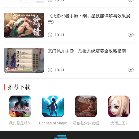
10-11
《火影忍者手游：纲手星技能详解与效果展
示》
10-11
京门风月手游：后援系统培养全攻略指南
10-11
推荐下载
我们是足球队
Echoes of Magic
霍伯墓穴的发掘
大话三国2