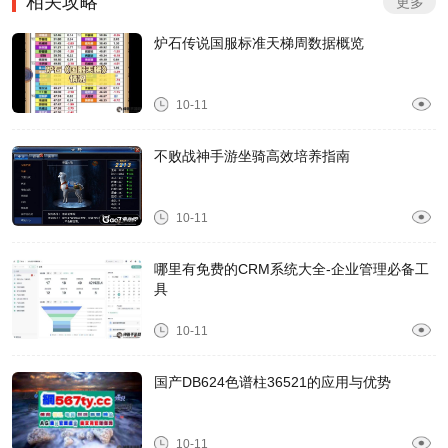
相关攻略
更多
炉石传说国服标准天梯周数据概览
10-11
不败战神手游坐骑高效培养指南
10-11
哪里有免费的CRM系统大全-企业管理必备工
具
10-11
国产DB624色谱柱36521的应用与优势
10-11