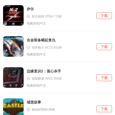
伊尔
下载
射击游戏 STG4.77GB
电脑游戏|中文
合金装备崛起复仇
下载
动作格斗 ACT2.91GB
电脑游戏|中文
边缘意识2：孤心杀手
下载
冒险解谜 AVG1.05GB
电脑游戏|中文
城堡故事
下载
模拟经营89.9MB