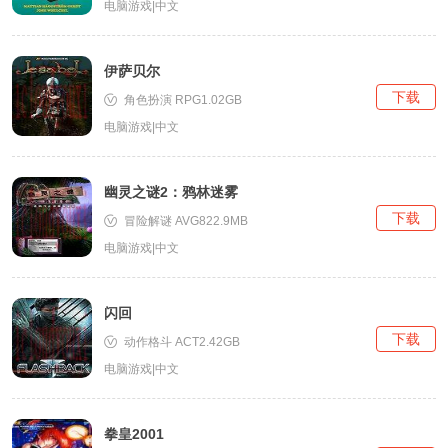
电脑游戏|中文
伊萨贝尔
下载
角色扮演 RPG1.02GB
电脑游戏|中文
幽灵之谜2：鸦林迷雾
下载
冒险解谜 AVG822.9MB
电脑游戏|中文
闪回
下载
动作格斗 ACT2.42GB
电脑游戏|中文
拳皇2001