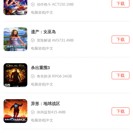
下载
动作格斗 ACT150.1MB
电脑游戏|中文
遗产：女巫岛
下载
冒险解谜 AVG731.4MB
电脑游戏|中文
杀出重围3
下载
角色扮演 RPG6.34GB
电脑游戏|中文
异形：地球战区
下载
休闲益智415.4MB
电脑游戏|中文