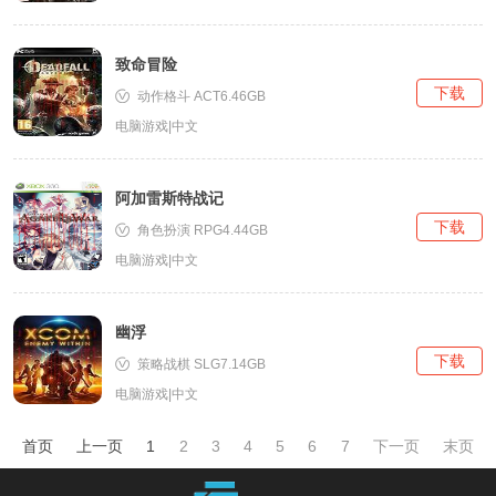
致命冒险
下载
动作格斗 ACT6.46GB
电脑游戏|中文
阿加雷斯特战记
下载
角色扮演 RPG4.44GB
电脑游戏|中文
幽浮
下载
策略战棋 SLG7.14GB
电脑游戏|中文
首页
上一页
1
2
3
4
5
6
7
下一页
末页