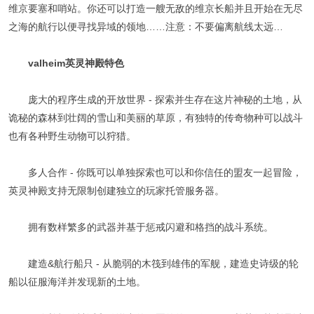
维京要塞和哨站。你还可以打造一艘无敌的维京长船并且开始在无尽
之海的航行以便寻找异域的领地……注意：不要偏离航线太远…
valheim英灵神殿特色
庞大的程序生成的开放世界 - 探索并生存在这片神秘的土地，从
诡秘的森林到壮阔的雪山和美丽的草原，有独特的传奇物种可以战斗
也有各种野生动物可以狩猎。
多人合作 - 你既可以单独探索也可以和你信任的盟友一起冒险，
英灵神殿支持无限制创建独立的玩家托管服务器。
拥有数样繁多的武器并基于惩戒闪避和格挡的战斗系统。
建造&航行船只 - 从脆弱的木筏到雄伟的军舰，建造史诗级的轮
船以征服海洋并发现新的土地。